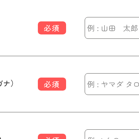
必須
ガナ）
必須