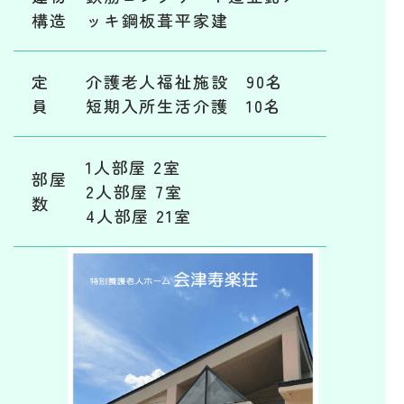
構造
ッキ鋼板葺平家建
定
介護老人福祉施設 90名
員
短期入所生活介護 10名
1人部屋 2室
部屋
2人部屋 7室
数
4人部屋 21室