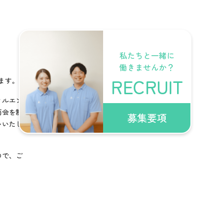
私たちと一緒に
働きませんか？
RECRUIT
ます。
フルエン
面会を制
募集要項
いいたし
ので、ご