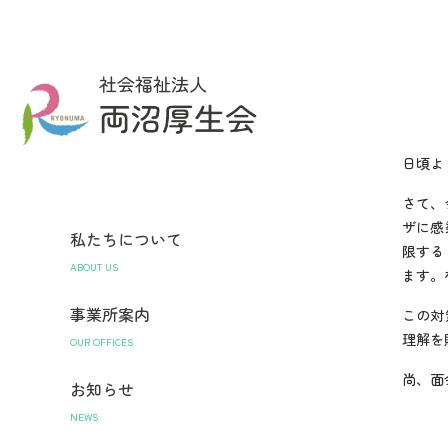
日頃よ
さて、
ザに感
私たちについて
限する
ABOUT US
ます。
事業所案内
この対
理解を
OUR OFFICES
尚、面
お知らせ
NEWS